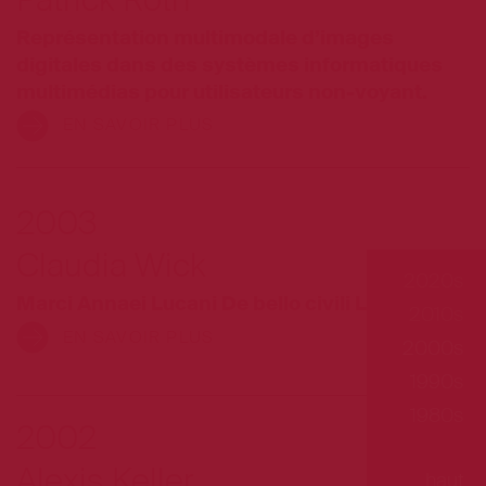
Patrick Roth
Représentation multimodale d’images
digitales dans des systèmes informatiques
multimédias pour utilisateurs non-voyant.
EN SAVOIR PLUS
2003
Claudia Wick
2020s
Marci Annaei Lucani De bello civili Liber IX.
2010s
EN SAVOIR PLUS
2000s
1990s
1980s
2002
Alexis Keller
haut