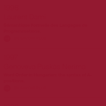
1998
Laurent Dami
Sémantique Formelle des Langages de
Programmations.
EN SAVOIR PLUS
1997
Genoveva Puskàs Nerima
Word Order in Hungarian: the syntax of A-
positions.
EN SAVOIR PLUS