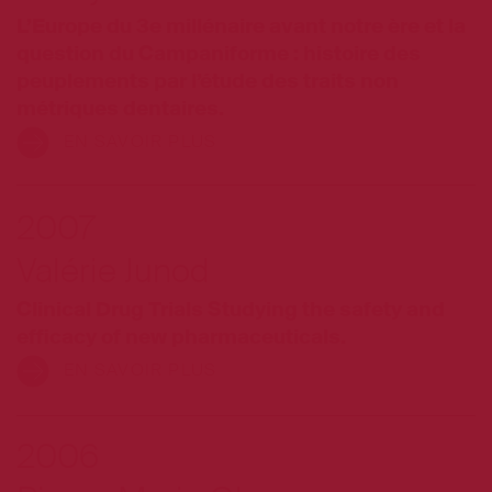
L’Europe du 3e millénaire avant notre ère et la
question du Campaniforme : histoire des
peuplements par l’étude des traits non
métriques dentaires.
EN SAVOIR PLUS
2007
Valérie Junod
Clinical Drug Trials Studying the safety and
efficacy of new pharmaceuticals.
EN SAVOIR PLUS
2006