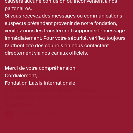
causera aucune confusion ou inconvénient à nos
partenaires.
2016
Si vous recevez des messages ou communications
suspects prétendant provenir de notre fondation,
Pas de lauréat
veuillez nous les transférer et supprimer le message
immédiatement. Pour votre sécurité, vérifiez toujours
l’authenticité des couriels en nous contactant
directement via nos canaux officiels.
2015
Merci de votre compréhension.
Cordialement,
Juan Diego Gomez
Fondation Latsis Internationale
A Computer-vision Based Sensory
Substitution Device for the Visually impaired
(See Color).
EN SAVOIR PLUS