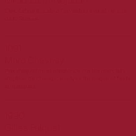
Milad Zarin-Nejadan
L’incitation fiscale à l’investissement : le cas
de la Suisse.
1991
Marc Chesney
Prix d’équilibre et efficience sur les marchés
d’option de change: analyse théorique et tests
empiriques.
1990
Gilles Falquet