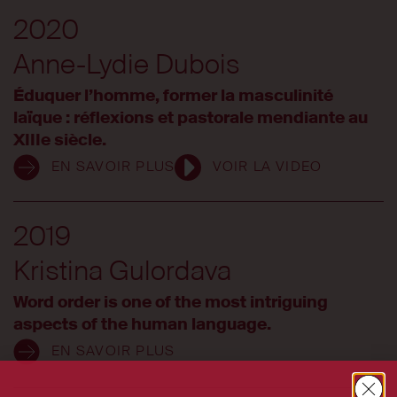
2020
Anne-Lydie Dubois
Éduquer l’homme, former la masculinité
laïque : réflexions et pastorale mendiante au
XIIIe siècle.
EN SAVOIR PLUS
VOIR LA VIDEO
2019
Kristina Gulordava
Word order is one of the most intriguing
aspects of the human language.
EN SAVOIR PLUS