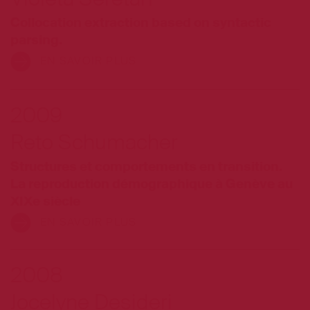
Collocation extraction based on syntactic
parsing.
EN SAVOIR PLUS
2009
Reto Schumacher
Structures et comportements en transition.
La reproduction démographique à Genève au
XIXe siècle
EN SAVOIR PLUS
2008
Jocelyne Desideri