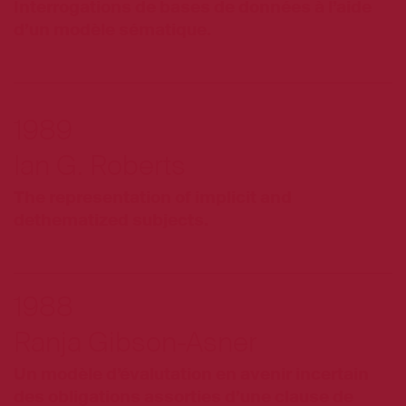
Interrogations de bases de données à l’aide
d’un modèle sématique.
1989
Ian G. Roberts
The representation of implicit and
dethematized subjects.
1988
Ranja Gibson-Asner
Un modèle d’évalutation en avenir incertain
des obligations assorties d’une clause de