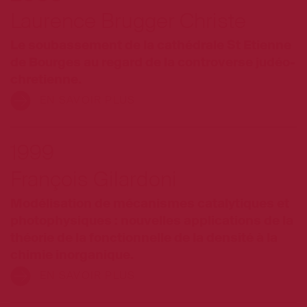
Laurence Brugger Christe
Le soubassement de la cathédrale St Etienne
de Bourges au regard de la controverse judéo-
chretienne.
EN SAVOIR PLUS
1999
François Gilardoni
Modélisation de mécanismes catalytiques et
photophysiques : nouvelles applications de la
théorie de la fonctionnelle de la densité à la
chimie inorganique.
EN SAVOIR PLUS