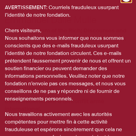
2018
AVERTISSEMENT: Courriels frauduleux usurpant
l’identité de notre fondation.
Emmanuel Dalle Mulle
The Nationalism of the Rich: Discourses and
Chers visiteurs,
Strategies of Separatist Parties in Catalonia,
Nous souhaitons vous informer que nous sommes
Flanders, Northern Italy and Scotland
conscients que des e-mails frauduleux usurpant
l’identité de notre fondation circulent. Ces e-mails
EN SAVOIR PLUS
prétendent faussement provenir de nous et offrent un
soutien financier ou peuvent demander des
informations personnelles. Veuillez noter que notre
2017
fondation n’envoie pas ces messages, et nous vous
Djemila Carron
conseillons de ne pas y répondre ni de fournir de
renseignements personnels.
L’acte déclencheur d’un conflit armé
international.
Nous travaillons activement avec les autorités
EN SAVOIR PLUS
compétentes pour mettre fin à cette activité
frauduleuse et espérons sincèrement que cela ne