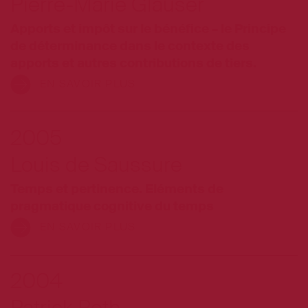
Pierre-Marie Glauser
Apports et impôt sur le bénéfice – le Principe
de déterminance dans le contexte des
apports et autres contributions de tiers.
EN SAVOIR PLUS
2005
Louis de Saussure
Temps et pertinence. Eléments de
pragmatique cognitive du temps
EN SAVOIR PLUS
2004