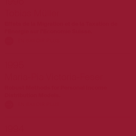
1996
Tobias Müller
Effets de la Migration et de la Taxation de
l’Energie sur l’Economie Suisse.
EN SAVOIR PLUS
1995
Maria-Pia Victoria-Feser
Robust Methods for Personal Income
Distribution Models.
EN SAVOIR PLUS
1994