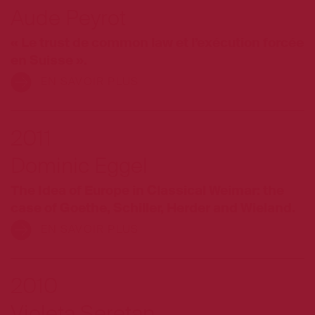
Aude Peyrot
« Le trust de common law et l’exécution forcée
en Suisse ».
EN SAVOIR PLUS
2011
Dominic Eggel
The Idea of Europe in Classical Weimar: the
case of Goethe, Schiller, Herder and Wieland.
EN SAVOIR PLUS
2010
Violeta Seretan