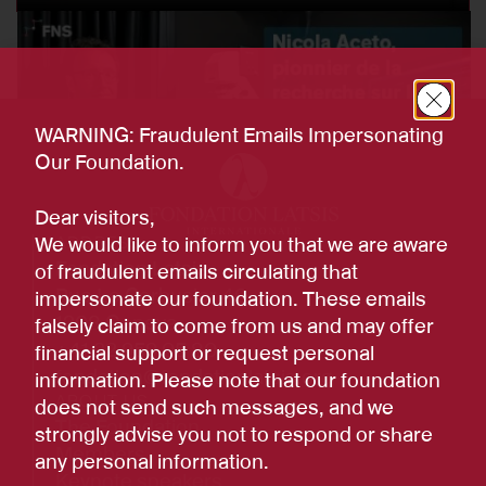
WARNING: Fraudulent Emails Impersonating
Our Foundation.
Dear visitors,
ADDRESS
We would like to inform you that we are aware
Fondation Latsis
of fraudulent emails circulating that
Rue Le Corbusier 40
impersonate our foundation. These emails
1208 Geneva
falsely claim to come from us and may offer
+41 22 959 05 80
financial support or request personal
fondation@fondationlatsis.org
information. Please note that our foundation
ABOUT US
does not send such messages, and we
The Foundation
strongly advise you not to respond or share
Members
any personal information.
Keynote speakers