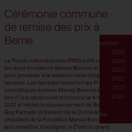
Cérémonie commune
de remise des prix à
Berne
winners
2025
Le Fonds national suisse (FNS) a été mandaté par
2024
les deux fondations Marcel Benoist et Latsis
2023
pour procéder à la sélection scientifique des
2022
lauréats. Les lauréats recevront les Prix
2021
scientifiques suisses Marcel Benoist et Latsis
2020
lors d’une cérémonie commune le 4 novembre
2021 à l’Hôtel du gouvernement de Berne. C’est
Guy Parmelin président de la Confédération et
top
président de la Fondation Marcel Benoist, qui les
leur remettra. Il souligne : « C’est un grand