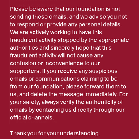
THE LATSIS PRIZES
Please be aware that our foundation is not
Latsis Swiss Science Prize/
sending these emails, and we advise you not
National Latsis Prize
to respond or provide any personal details.
Latsis University Prizes
We are actively working to have this
EPFL
fraudulent activity stopped by the appropriate
ETH Zurich
authorities and sincerely hope that this
University of Geneva
fraudulent activity will not cause any
University of St.Gallen
confusion or inconvenience to our
Latsis European Prize
supporters. If you receive any suspicious
SYMPOSIUMS AND CONFERENCES
emails or communications claiming to be
University of Geneva
from our foundation, please forward them to
EPFL Symposium
us, and delete the message immediately. For
ETHZ Symposium
your safety, always verify the authenticity of
News
emails by contacting us directly through our
Contact
official channels.
Photo:
©Carla da Silva ©Daniel Rihs
Thank you for your understanding.