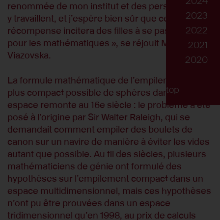
2024
renommée de mon institut et des personnes qui
2023
y travaillent, et j’espère bien sûr que cette
2022
récompense incitera des filles à se passionner
pour les mathématiques », se réjouit Maryna
2021
Viazovska.
2020
La formule mathématique de l’empilement le
top
plus compact possible de sphères dans un
espace remonte au 16e siècle : le problème a été
posé à l’origine par Sir Walter Raleigh, qui se
demandait comment empiler des boulets de
canon sur un navire de manière à éviter les vides
autant que possible. Au fil des siècles, plusieurs
mathématiciens de génie ont formulé des
hypothèses sur l’empilement compact dans un
espace multidimensionnel, mais ces hypothèses
n’ont pu être prouvées dans un espace
tridimensionnel qu’en 1998, au prix de calculs