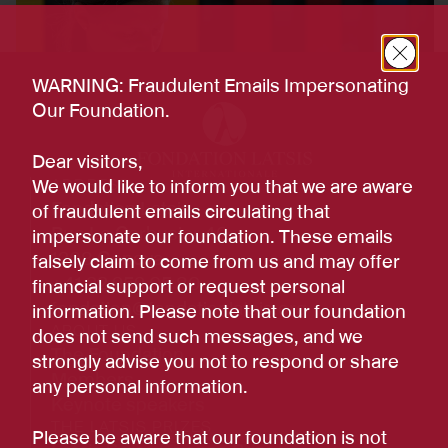
WARNING: Fraudulent Emails Impersonating
Our Foundation.
Dear visitors,
ADDRESS
We would like to inform you that we are aware
Fondation Latsis
of fraudulent emails circulating that
Rue Le Corbusier 40
impersonate our foundation. These emails
1208 Geneva
falsely claim to come from us and may offer
+41 22 959 05 80
financial support or request personal
fondation@fondationlatsis.org
information. Please note that our foundation
ABOUT US
does not send such messages, and we
The Foundation
strongly advise you not to respond or share
Members
any personal information.
Keynote speakers
THE LATSIS PRIZES
Please be aware that our foundation is not