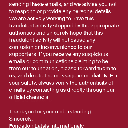
Latsis Swiss Science Prize/
sending these emails, and we advise you not
National Latsis Prize
to respond or provide any personal details.
Latsis University Prizes
We are actively working to have this
EPFL
fraudulent activity stopped by the appropriate
ETH Zurich
authorities and sincerely hope that this
University of Geneva
fraudulent activity will not cause any
University of St.Gallen
confusion or inconvenience to our
Latsis European Prize
supporters. If you receive any suspicious
SYMPOSIUMS AND CONFERENCES
emails or communications claiming to be
University of Geneva
from our foundation, please forward them to
EPFL Symposium
us, and delete the message immediately. For
ETHZ Symposium
your safety, always verify the authenticity of
News
emails by contacting us directly through our
Contact
official channels.
Photo:
©Carla da Silva ©Daniel Rihs
Thank you for your understanding.
Sincerely,
Fondation Latsis Internationale