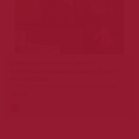
Cérémonie de Remise des Prix
Scientifiques Suisses Latsis et Marcel
Benoist 2024
Le 7 novembre 2024 au Palais Fédéral à
Berne…
LIRE