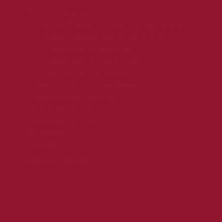
Prix Latsis National
Prix Universitaires
Ecole Polytechnique de Lausanne
Ecole Polytechnique de Zurich
Université de Genève
Université de Saint-Gall
Prix Latsis Européen
SYMPOSIA ET COLLOQUES
Université de Genève
Symposium EPFL
Symposium ETHZ
Actualités
Contact
Photo:
©Carla da Silva ©Daniel Rihs