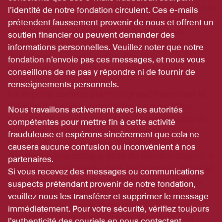
tard à la Société d’économétrie, le panthéon de la
l’identité de notre fondation circulent. Ces e-mails
profession. Ainsi commence une carrière
prétendent faussement provenir de nous et offrent un
exceptionnelle, à l’Université de Yale, puis
soutien financier ou peuvent demander des
Stanford, Oxford, Princeton, avec entre-temps
informations personnelles. Veuillez noter que notre
des séjours à l’Institut d’études du
fondation n’envoie pas ces messages, et nous vous
développement de l’Université de Nairobi.
conseillons de ne pas y répondre ni de fournir de
renseignements personnels.
Il s’impose comme étant un grand théoricien et
fait sien des sujets comme les causes et les
Nous travaillons activement avec les autorités
conséquences des inégalités, la persistance du
compétentes pour mettre fin à cette activité
chômage, la fréquence des crises financières.
frauduleuse et espérons sincèrement que cela ne
Depuis plusieurs années, Joseph Stiglitz
causera aucune confusion ou inconvénient à nos
développe une critique forte du néolibéralisme. Il
partenaires.
dénonce la foi aveugle dans les marchés libres et
Si vous recevez des messages ou communications
sans entrave. Chercheur prolifique, il publie de
suspects prétendant provenir de notre fondation,
nombreux travaux dans des domaines tels que
veuillez nous les transférer et supprimer le message
l’économie du travail, le marché du crédit ou
immédiatement. Pour votre sécurité, vérifiez toujours
encore l’économie industrielle. Il oriente son
l’authenticité des couriels en nous contactant