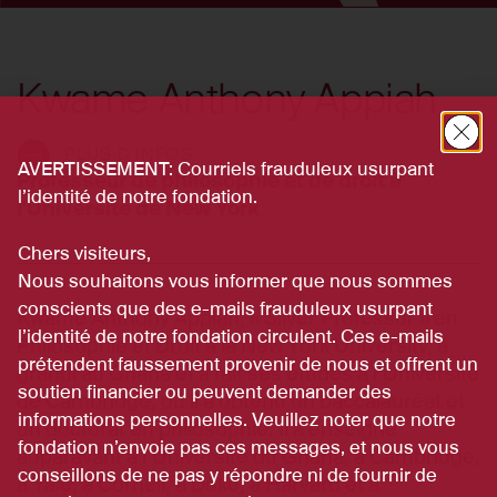
Kwame Anthony Appiah
PLUS D'INFOS
AVERTISSEMENT: Courriels frauduleux usurpant
Professeur de philosophie et de droit à
l’identité de notre fondation.
l'Université de New York
Chers visiteurs,
Nous souhaitons vous informer que nous sommes
conscients que des e-mails frauduleux usurpant
Kwame Anthony Appiah, « Silver Professor » en
l’identité de notre fondation circulent. Ces e-mails
Philosophie et Droit à la New York University, a
prétendent faussement provenir de nous et offrent un
grandi au Ghana et a fait ses études à l’Université
soutien financier ou peuvent demander des
de Cambridge, où il a obtenu un baccalauréat et
informations personnelles. Veuillez noter que notre
un doctorat en philosophie. Il a enseigné
fondation n’envoie pas ces messages, et nous vous
auparavant à l’Université du Ghana, à Cambridge,
conseillons de ne pas y répondre ni de fournir de
à Yale, à Cornell, à Duke, à Harvard et à