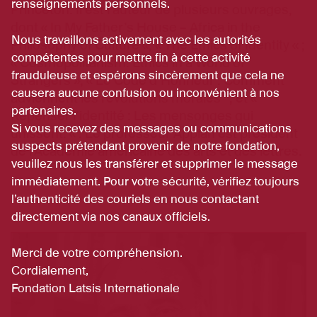
renseignements personnels.
Princeton. Il est l’auteur de plusieurs ouvrages,
dont « In My Father’s House – Africa in the
Nous travaillons activement avec les autorités
Philosophy of Culture «; « The Ethics of Identity « ;
compétentes pour mettre fin à cette activité
« Cosmopolitanism: Ethics in a World of
frauduleuse et espérons sincèrement que cela ne
Strangers », « Le Code d’Honneur : Comment
causera aucune confusion ou inconvénient à nos
adviennent les révolutions morales” , et «
partenaires.
Repenser l’identité : Les mensonges qui
Si vous recevez des messages ou communications
unissent. « . Le professeur Appiah est président
suspects prétendant provenir de notre fondation,
de l’Académie américaine des arts et des lettres.
veuillez nous les transférer et supprimer le message
immédiatement. Pour votre sécurité, vérifiez toujours
l’authenticité des couriels en nous contactant
directement via nos canaux officiels.
Merci de votre compréhension.
Cordialement,
Fondation Latsis Internationale